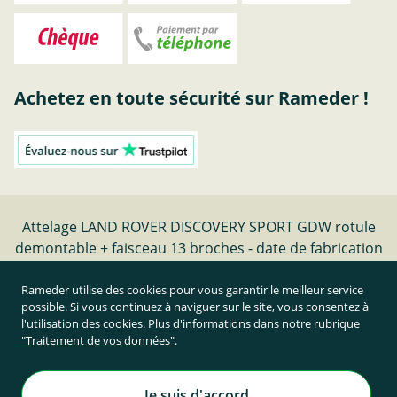
Achetez en toute sécurité sur Rameder !
Attelage LAND ROVER DISCOVERY SPORT GDW rotule
demontable + faisceau 13 broches - date de fabrication
02.20-12.20 | Rameder Attelage
Rameder utilise des cookies pour vous garantir le meilleur service
possible. Si vous continuez à naviguer sur le site, vous consentez à
Résilier le contrat
l'utilisation des cookies. Plus d'informations dans notre rubrique
"Traitement de vos données"
.
Prix TTC et hors frais de port
Rameder Attelage France
Je suis d'accord