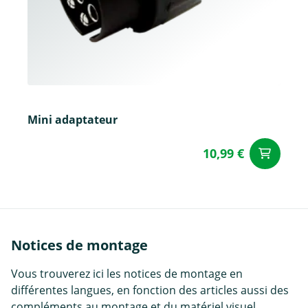
Mini adaptateur
10,99 €
Aj
Notices de montage
Vous trouverez ici les notices de montage en
différentes langues, en fonction des articles aussi des
compléments au montage et du matériel visuel