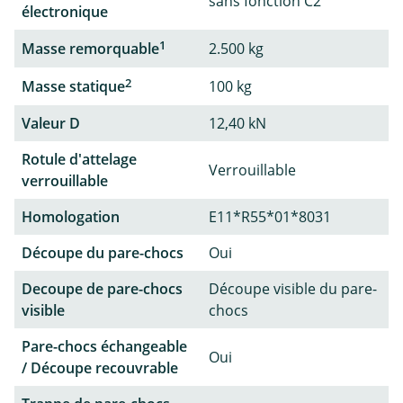
sans fonction C2
électronique
1
Masse remorquable
2.500 kg
2
Masse statique
100 kg
Valeur D
12,40 kN
Rotule d'attelage
Verrouillable
verrouillable
Homologation
E11*R55*01*8031
Découpe du pare-chocs
Oui
Decoupe de pare-chocs
Découpe visible du pare-
visible
chocs
Pare-chocs échangeable
Oui
/ Découpe recouvrable