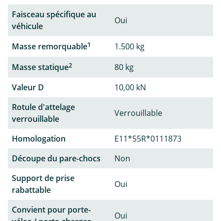
Faisceau spécifique au
Oui
véhicule
1
Masse remorquable
1.500 kg
2
Masse statique
80 kg
Valeur D
10,00 kN
Rotule d'attelage
Verrouillable
verrouillable
Homologation
E11*55R*0111873
Découpe du pare-chocs
Non
Support de prise
Oui
rabattable
Convient pour porte-
Oui