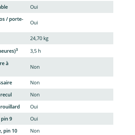
able
Oui
os / porte-
Oui
24,70 kg
3
heures)
3,5 h
re à
Non
ssaire
Non
 recul
Non
rouillard
Oui
 pin 9
Oui
, pin 10
Non