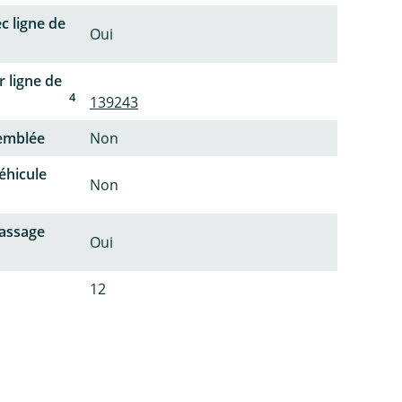
c ligne de
Oui
 ligne de
4
139243
semblée
Non
éhicule
Non
passage
Oui
12