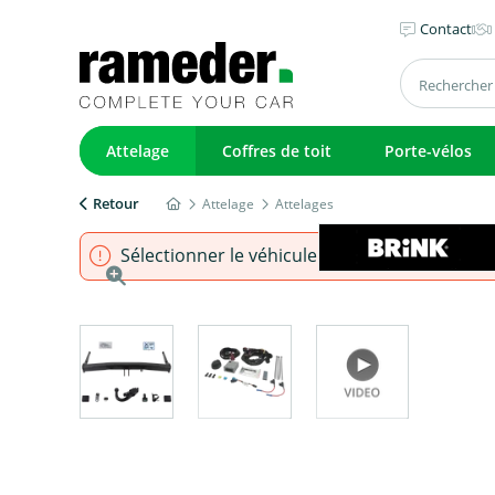
Contact
Attelage
Coffres de toit
Porte-vélos
Retour
Attelage
Attelages
Sélectionner le véhicule pour s'assurer que l