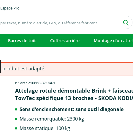
Espace Pro
Barres de toit
Coffres arrière
Montage d’un atte
e produit est adapté.
n° art.: 210668-37164-1
Attelage rotule démontable Brink + faiscea
TowTec spécifique 13 broches - SKODA KODI
Sens d'enclenchement: sans outil diagonale
Masse remorquable: 2300 kg
Masse statique: 100 kg