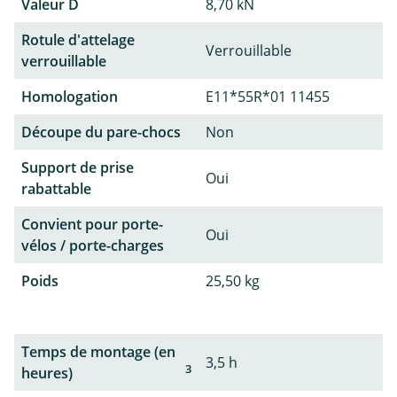
Valeur D
8,70 kN
Rotule d'attelage
Verrouillable
verrouillable
Homologation
E11*55R*01 11455
Découpe du pare-chocs
Non
Support de prise
Oui
rabattable
Convient pour porte-
Oui
vélos / porte-charges
Poids
25,50 kg
Temps de montage (en
3,5 h
3
heures)