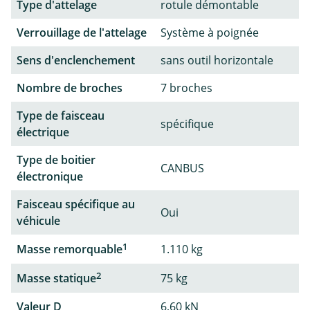
Type d'attelage
rotule démontable
Verrouillage de l'attelage
Système à poignée
Sens d'enclenchement
sans outil horizontale
Nombre de broches
7 broches
Type de faisceau
spécifique
électrique
Type de boitier
CANBUS
électronique
Faisceau spécifique au
Oui
véhicule
1
Masse remorquable
1.110 kg
2
Masse statique
75 kg
Valeur D
6,60 kN