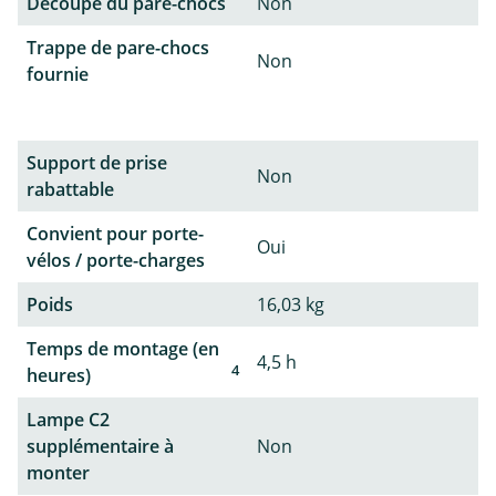
Découpe du pare-chocs
Non
Trappe de pare-chocs
Non
fournie
Support de prise
Non
rabattable
Convient pour porte-
Oui
vélos / porte-charges
Poids
16,03 kg
Temps de montage (en
4,5 h
4
heures)
Lampe C2
supplémentaire à
Non
monter