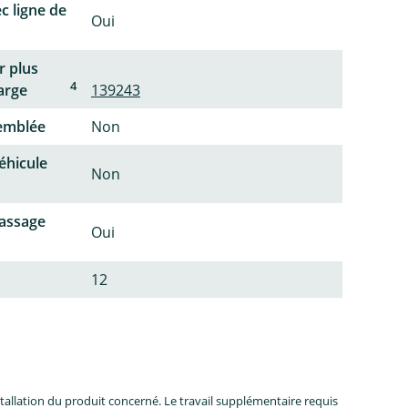
c ligne de
Oui
r plus
4
arge
139243
semblée
Non
éhicule
Non
passage
Oui
12
allation du produit concerné. Le travail supplémentaire requis