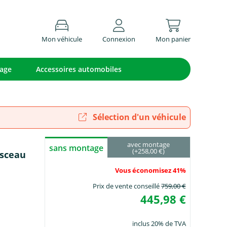
Mon véhicule
Connexion
Mon panier
lage
Accessoires automobiles
Sélection d'un véhicule
avec montage
sans montage
(+258,00 €)
isceau
Vous économisez 41%
Prix de vente conseillé
759,00 €
445,98 €
inclus 20% de TVA