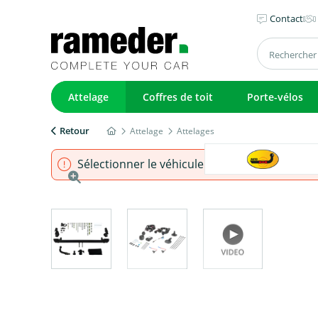
Contact
Attelage
Coffres de toit
Porte-vélos
Retour
Attelage
Attelages
Sélectionner le véhicule pour s'assurer que l