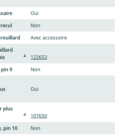
ssaire
Oui
 recul
Non
rouillard
Avec accessoire
illard
4
uis
122653
 pin 9
Non
lus
Oui
r plus
4
107650
, pin 10
Non