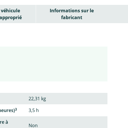
véhicule
Informations sur le
approprié
fabricant
22,31 kg
3
heures)
3,5 h
re à
Non