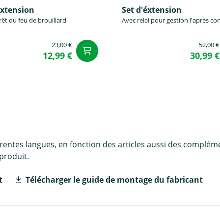
éxtension
Set d'éxtension
rêt du feu de brouillard
Avec relai pour gestion l'après co
23,00 €
52,00 €
Ajouter au panier
u panier
12,99 €
30,99 €
érentes langues, en fonction des articles aussi des complém
produit.
t
Télécharger le guide de montage du fabricant