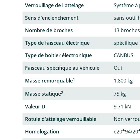
Verrouillage de l'attelage
Système à 
Sens d'enclenchement
sans outil 
Nombre de broches
13 broches
Type de faisceau électrique
spécifique
Type de boitier électronique
CANBUS
Faisceau spécifique au véhicule
Oui
1
Masse remorquable
1.800 kg
2
Masse statique
75 kg
Valeur D
9,71 kN
Rotule d'attelage verrouillable
Non verrou
Homologation
e20*94/20