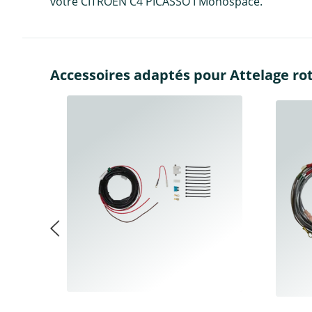
votre CITROËN C4 PICASSO I Monospace.
Accessoires adaptés pour Attelage ro