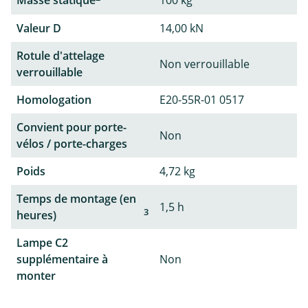
Masse statique
100 kg
Valeur D
14,00 kN
Rotule d'attelage
Non verrouillable
verrouillable
Homologation
E20-55R-01 0517
Convient pour porte-
Non
vélos / porte-charges
Poids
4,72 kg
Temps de montage (en
1,5 h
3
heures)
Lampe C2
supplémentaire à
Non
monter