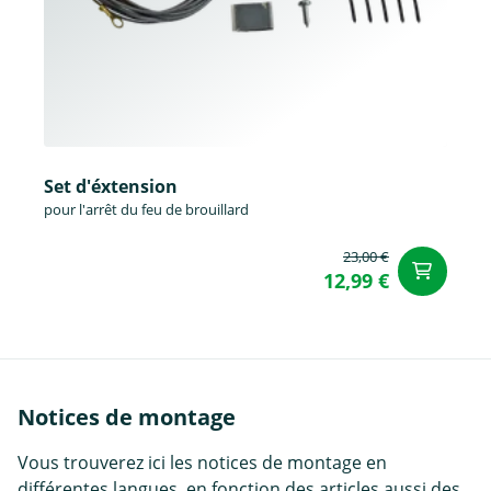
Set d'éxtension
pour l'arrêt du feu de brouillard
23,00 €
Aj
12,99 €
Notices de montage
Vous trouverez ici les notices de montage en
différentes langues, en fonction des articles aussi des