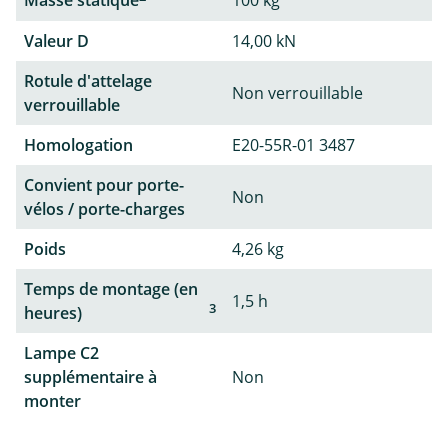
Masse statique
100 kg
Valeur D
14,00 kN
Rotule d'attelage
Non verrouillable
verrouillable
Homologation
E20-55R-01 3487
Convient pour porte-
Non
vélos / porte-charges
Poids
4,26 kg
Temps de montage (en
1,5 h
3
heures)
Lampe C2
supplémentaire à
Non
monter