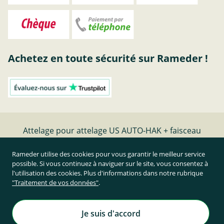
Achetez en toute sécurité sur Rameder !
Attelage pour attelage US AUTO-HAK + faisceau
TowTec universel 13 broches
Rameder utilise des cookies pour vous garantir le meilleur service
possible. Si vous continuez à naviguer sur le site, vous consentez à
Résilier le contrat
l'utilisation des cookies. Plus d'informations dans notre rubrique
"Traitement de vos données"
.
Prix TTC et hors frais de port
Rameder Attelage France
Je suis d'accord
Tous droits réservés. | © Copyright 1995-2026