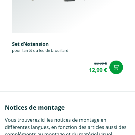
Set d'éxtension
pour l'arrêt du feu de brouillard
23,00 €
Aj
12,99 €
Notices de montage
Vous trouverez ici les notices de montage en
différentes langues, en fonction des articles aussi des
compléments au montage et du matériel visuel