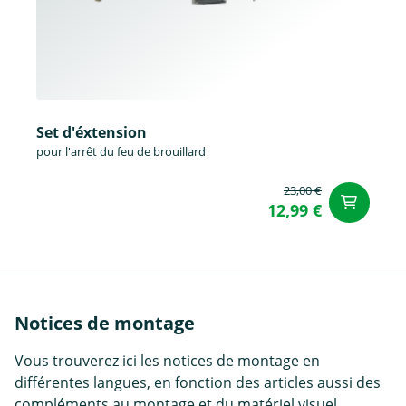
Set d'éxtension
pour l'arrêt du feu de brouillard
23,00 €
Aj
12,99 €
Notices de montage
Vous trouverez ici les notices de montage en
différentes langues, en fonction des articles aussi des
compléments au montage et du matériel visuel