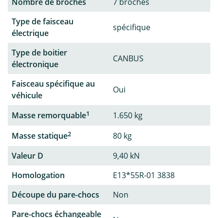
Nombre de broches
7 broches
Type de faisceau
spécifique
électrique
Type de boitier
CANBUS
électronique
Faisceau spécifique au
Oui
véhicule
1
Masse remorquable
1.650 kg
2
Masse statique
80 kg
Valeur D
9,40 kN
Homologation
E13*55R-01 3838
Découpe du pare-chocs
Non
Pare-chocs échangeable