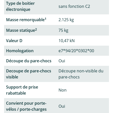
Type de boitier
sans fonction C2
électronique
1
Masse remorquable
2.125 kg
2
Masse statique
75 kg
Valeur D
10,47 kN
Homologation
e7*94/20*0302*00
Découpe du pare-chocs
Oui
Decoupe de pare-chocs
Découpe non-visible du
visible
pare-chocs
Support de prise
Non
rabattable
Convient pour porte-
Oui
vélos / porte-charges