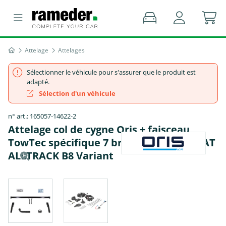
Attelage
Attelages
Sélectionner le véhicule pour s'assurer que le produit est
adapté.
Sélection d'un véhicule
n° art.: 165057-14622-2
Attelage col de cygne Oris + faisceau
TowTec spécifique 7 broches - VW PASSAT
ALLTRACK B8 Variant