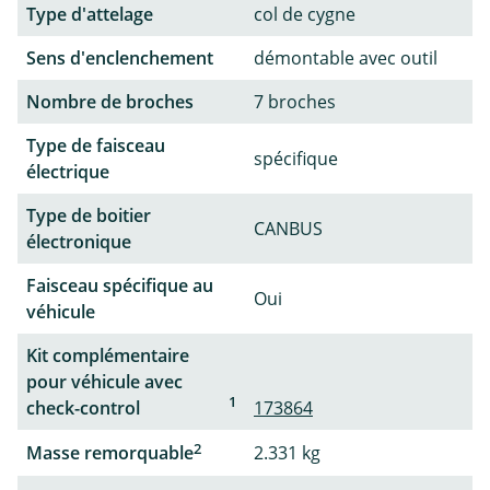
Type d'attelage
col de cygne
Sens d'enclenchement
démontable avec outil
Nombre de broches
7 broches
Type de faisceau
spécifique
électrique
Type de boitier
CANBUS
électronique
Faisceau spécifique au
Oui
véhicule
Kit complémentaire
pour véhicule avec
1
check-control
173864
2
Masse remorquable
2.331 kg