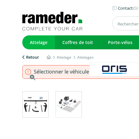
Contact
Attelage
Coffres de toit
Porte-vélos
Retour
Attelage
Attelages
Sélectionner le véhicule pour s'assurer que l