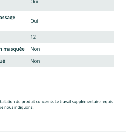
Oui
passage
Oui
12
on masquée
Non
qué
Non
allation du produit concerné. Le travail supplémentaire requis
que nous indiquons.