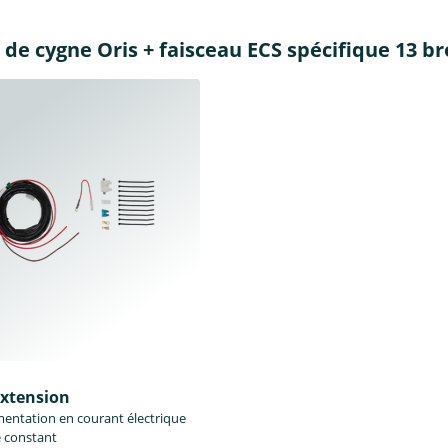
de cygne Oris + faisceau ECS spécifique 13 br
éxtension
mentation en courant électrique
 constant