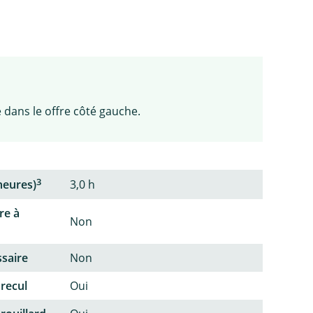
 dans le offre côté gauche.
3
heures)
3,0 h
re à
Non
ssaire
Non
 recul
Oui