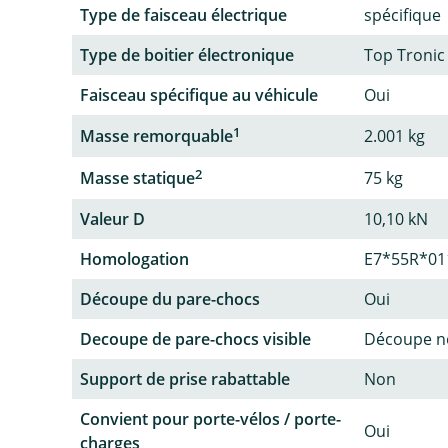
Type de faisceau électrique
spécifique
Type de boitier électronique
Top Tronic
Faisceau spécifique au véhicule
Oui
1
Masse remorquable
2.001 kg
2
Masse statique
75 kg
Valeur D
10,10 kN
Homologation
E7*55R*01
Découpe du pare-chocs
Oui
Decoupe de pare-chocs visible
Découpe no
Support de prise rabattable
Non
Convient pour porte-vélos / porte-
Oui
charges