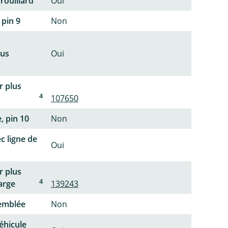
rouillard
Oui
 pin 9
Non
lus
Oui
r plus
4
107650
, pin 10
Non
c ligne de
Oui
r plus
4
arge
139243
semblée
Non
éhicule