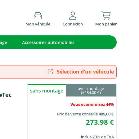
Mon véhicule
Connexion
Mon panier
lage
Accessoires automobiles
Sélection d'un véhicule
avec montage
sans montage
(+284,00 €)
owTec
Vous économisez 44%
Prix de vente conseillé
489,00 €
273,98 €
inclus 20% de TVA