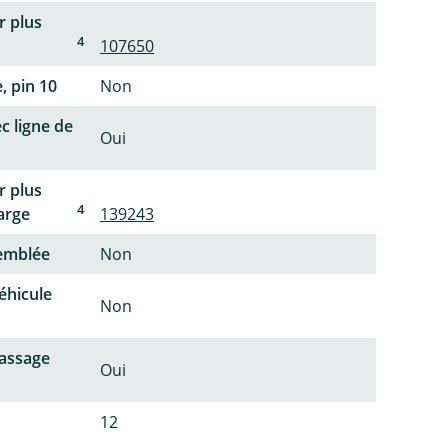
r plus
4
107650
, pin 10
Non
c ligne de
Oui
r plus
4
arge
139243
semblée
Non
éhicule
Non
passage
Oui
12