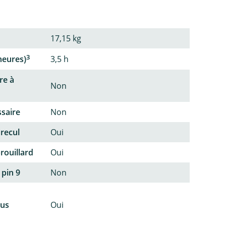
17,15 kg
3
heures)
3,5 h
re à
Non
ssaire
Non
 recul
Oui
rouillard
Oui
 pin 9
Non
lus
Oui