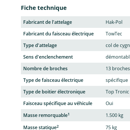
Fiche technique
Fabricant de l'attelage
Hak-Pol
Fabricant du faisceau électrique
TowTec
Type d'attelage
col de cyg
Sens d'enclenchement
démontable
Nombre de broches
13 broches
Type de faisceau électrique
spécifique
Type de boitier électronique
Top Tronic
Faisceau spécifique au véhicule
Oui
1
Masse remorquable
1.500 kg
2
Masse statique
75 kg