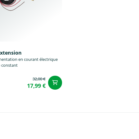
éxtension
mentation en courant électrique
 constant
32,00 €
u panier
Ajouter au panier
17,99 €