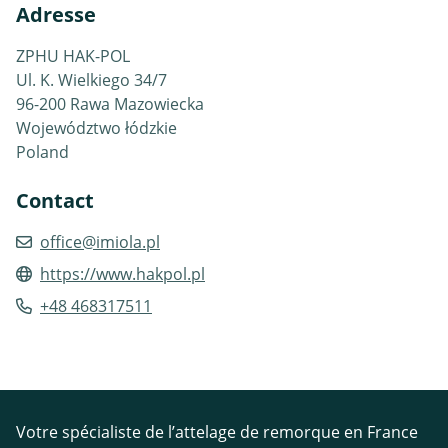
Adresse
ZPHU HAK-POL
Ul. K. Wielkiego 34/7
96-200 Rawa Mazowiecka
Województwo łódzkie
Poland
Contact
office@imiola.pl
https://www.hakpol.pl
+48 468317511
Votre spécialiste de l’attelage de remorque en France