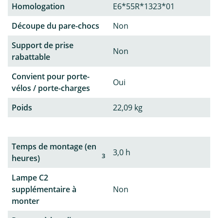
Homologation
E6*55R*1323*01
Découpe du pare-chocs
Non
Support de prise
Non
rabattable
Convient pour porte-
Oui
vélos / porte-charges
Poids
22,09 kg
Temps de montage (en
3,0 h
3
heures)
Lampe C2
supplémentaire à
Non
monter