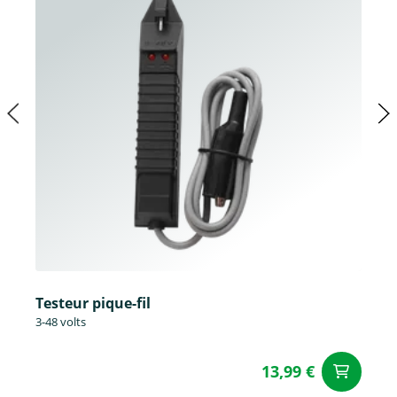
Testeur pique-fil
3-48 volts
13,99 €
Aj