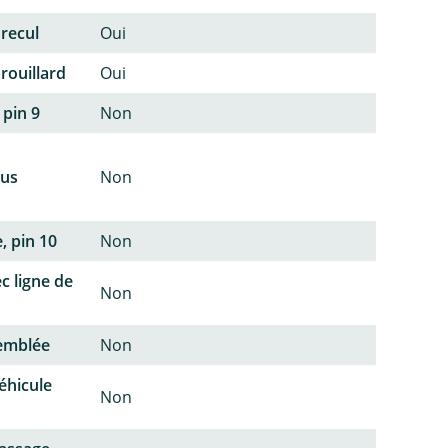
 recul
Oui
rouillard
Oui
 pin 9
Non
lus
Non
, pin 10
Non
c ligne de
Non
semblée
Non
éhicule
Non