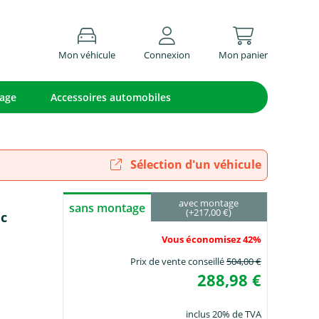
Mon véhicule
Connexion
Mon panier
lage
Accessoires automobiles
Sélection d'un véhicule
avec montage
sans montage
(+217,00 €)
ec
Vous économisez 42%
Prix de vente conseillé
504,00 €
288,98 €
inclus 20% de TVA