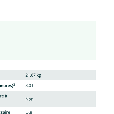
21,87 kg
3
heures)
3,0 h
re à
Non
ssaire
Oui