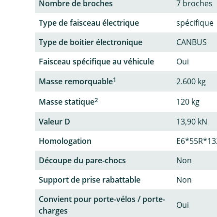
Nombre de broches
7 broches
Type de faisceau électrique
spécifique
Type de boitier électronique
CANBUS
Faisceau spécifique au véhicule
Oui
1
Masse remorquable
2.600 kg
2
Masse statique
120 kg
Valeur D
13,90 kN
Homologation
E6*55R*13
Découpe du pare-chocs
Non
Support de prise rabattable
Non
Convient pour porte-vélos / porte-
Oui
charges