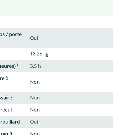
os / porte-
Oui
18,25 kg
3
heures)
3,5 h
re à
Non
ssaire
Non
 recul
Non
rouillard
Oui
 pin 9
Non