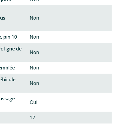
lus
Non
, pin 10
Non
c ligne de
Non
semblée
Non
éhicule
Non
passage
Oui
12