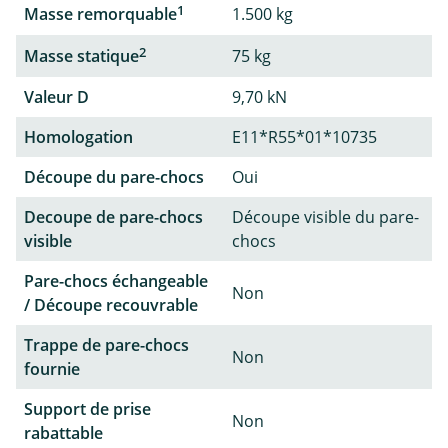
1
Masse remorquable
1.500 kg
2
Masse statique
75 kg
Valeur D
9,70 kN
Homologation
E11*R55*01*10735
Découpe du pare-chocs
Oui
Decoupe de pare-chocs
Découpe visible du pare-
visible
chocs
Pare-chocs échangeable
Non
/ Découpe recouvrable
Trappe de pare-chocs
Non
fournie
Support de prise
Non
rabattable