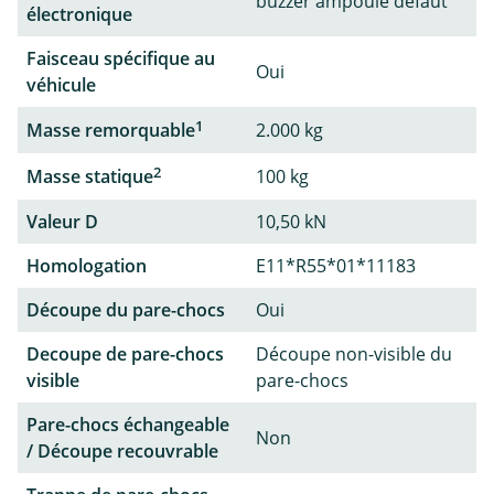
buzzer ampoule défaut
électronique
Faisceau spécifique au
Oui
véhicule
1
Masse remorquable
2.000 kg
2
Masse statique
100 kg
Valeur D
10,50 kN
Homologation
E11*R55*01*11183
Découpe du pare-chocs
Oui
Decoupe de pare-chocs
Découpe non-visible du
visible
pare-chocs
Pare-chocs échangeable
Non
/ Découpe recouvrable