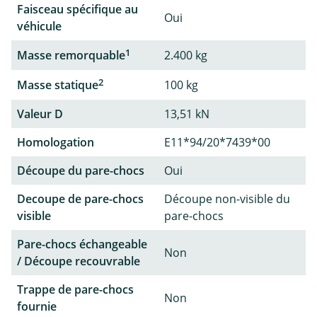
Faisceau spécifique au
Oui
véhicule
1
Masse remorquable
2.400 kg
2
Masse statique
100 kg
Valeur D
13,51 kN
Homologation
E11*94/20*7439*00
Découpe du pare-chocs
Oui
Decoupe de pare-chocs
Découpe non-visible du
visible
pare-chocs
Pare-chocs échangeable
Non
/ Découpe recouvrable
Trappe de pare-chocs
Non
fournie