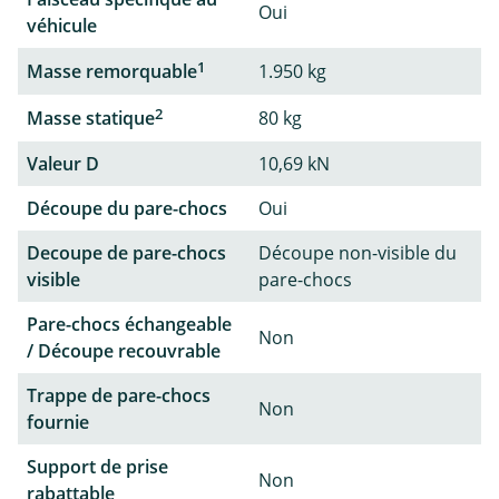
Oui
véhicule
1
Masse remorquable
1.950 kg
2
Masse statique
80 kg
Valeur D
10,69 kN
Découpe du pare-chocs
Oui
Decoupe de pare-chocs
Découpe non-visible du
visible
pare-chocs
Pare-chocs échangeable
Non
/ Découpe recouvrable
Trappe de pare-chocs
Non
fournie
Support de prise
Non
rabattable