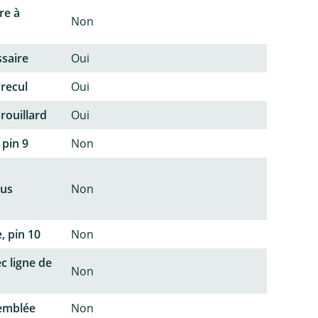
re à
Non
ssaire
Oui
 recul
Oui
rouillard
Oui
 pin 9
Non
lus
Non
, pin 10
Non
c ligne de
Non
semblée
Non