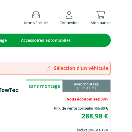
Mon véhicule
Connexion
Mon panier
lage
Accessoires automobiles
Sélection d'un véhicule
avec montage
sans montage
(+279,00 €)
 TowTec
Vous économisez 38%
Prix de vente conseillé
466,00 €
288,98 €
inclus 20% de TVA