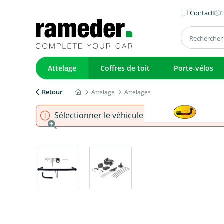
Contact
Attelage
Coffres de toit
Porte-vélos
Retour
Attelage
Attelages
Sélectionner le véhicule pour s'assurer que l