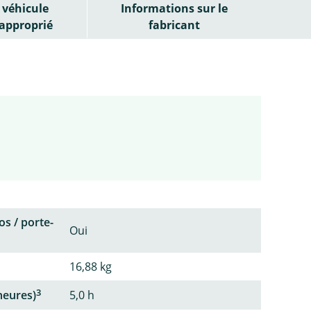
véhicule
Informations sur le
approprié
fabricant
os / porte-
Oui
16,88 kg
3
heures)
5,0 h