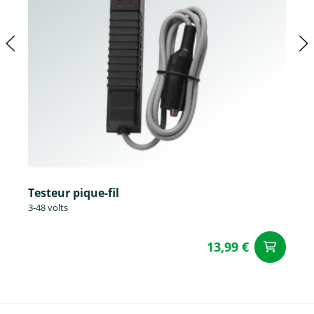
Testeur pique-fil
3-48 volts
13,99 €
Aj