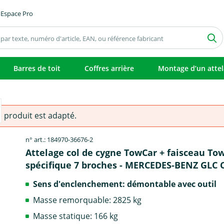
Espace Pro
Barres de toit
Coffres arrière
Montage d’un atte
e produit est adapté.
n° art.: 184970-36676-2
Attelage col de cygne TowCar + faisceau To
spécifique 7 broches - MERCEDES-BENZ GLC 
Sens d'enclenchement: démontable avec outil
Masse remorquable: 2825 kg
Masse statique: 166 kg