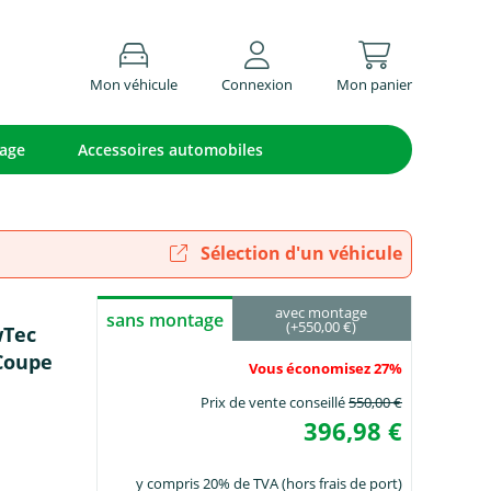
Mon véhicule
Connexion
Mon panier
lage
Accessoires automobiles
Sélection d'un véhicule
avec montage
sans montage
(+550,00 €)
wTec
Coupe
Vous économisez 27%
Prix de vente conseillé
550,00 €
396,98 €
y compris 20% de TVA (hors frais de port)