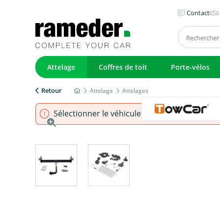
Contact
Attelage
Coffres de toit
Porte-vélos
Retour
Attelage
Attelages
Sélectionner le véhicule pour s'assurer que l