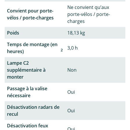
Ne convient qu’aux
Convient pour porte-
porte-vélos / porte-
vélos / porte-charges
charges
Poids
18,13 kg
Temps de montage (en
3,0 h
2
heures)
Lampe C2
supplémentaire à
Non
monter
Passage à la valise
Oui
nécessaire
Désactivation radars de
Oui
recul
Désactivation feux
Oui