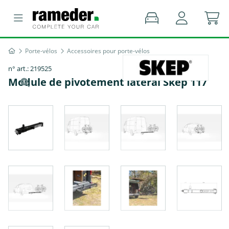
Porte-vélos
Accessoires pour porte-vélos
n° art.: 219525
Module de pivotement latéral Skep 117