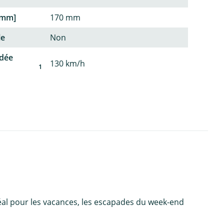
 [mm]
170 mm
le
Non
dée
130 km/h
1
idéal pour les vacances, les escapades du week-end