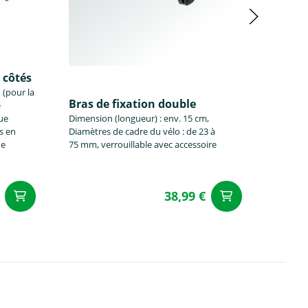
 côtés
 (pour la
Bras de fixation double
e
Molet
ue
Dimension (longueur) : env. 15 cm,
1 pièce,
s en
Diamètres de cadre du vélo : de 23 à
protect
de
75 mm, verrouillable avec accessoire
38,99 €
Ajouter au panier
Ajouter a