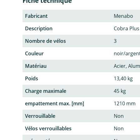
Fiche technique
Fabricant
Menabo
Description
Cobra Plus
Nombre de vélos
3
Couleur
noir/argen
Matériau
Acier, Alu
Poids
13,40 kg
Charge maximale
45 kg
empattement max. [mm]
1210 mm
Verrouillable
Non
Vélos verrouillables
Non