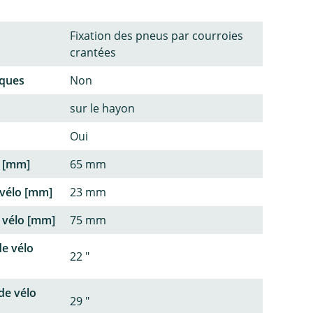
Fixation des pneus par courroies
crantées
iques
Non
sur le hayon
Oui
. [mm]
65 mm
 vélo [mm]
23 mm
 vélo [mm]
75 mm
e vélo
22 "
de vélo
29 "