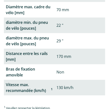
Diamètre max. cadre du
70 mm
vélo [mm]
diamètre min. du pneu
22 "
de vélo [pouces]
diamètre max. du pneu
29 "
de vélo [pouces]
Distance entre les rails
170 mm
[mm]
Bras de fixation
Non
amovible
Vitesse max.
130 km/h
1
recommandée (km/h)
1
Veuillez respecter la législation.