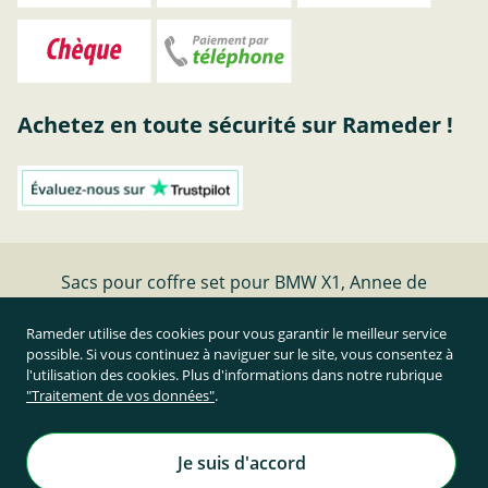
Achetez en toute sécurité sur Rameder !
Sacs pour coffre set pour BMW X1, Annee de
construction 07.22-
Rameder utilise des cookies pour vous garantir le meilleur service
possible. Si vous continuez à naviguer sur le site, vous consentez à
Résilier le contrat
l'utilisation des cookies. Plus d'informations dans notre rubrique
"Traitement de vos données"
.
Prix TTC et hors frais de port
Rameder Attelage France
Je suis d'accord
Tous droits réservés. | © Copyright 1995-2026