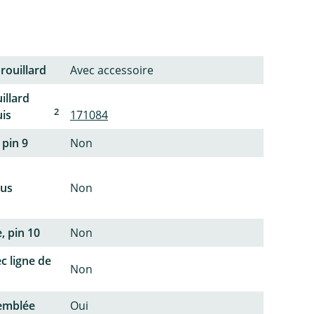
rouillard
Avec accessoire
illard
2
uis
171084
 pin 9
Non
lus
Non
, pin 10
Non
c ligne de
Non
semblée
Oui