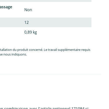
passage
Non
12
0,89 kg
allation du produit concerné. Le travail supplémentaire requis
que nous indiquons.
en combinaison avec l'article optionnel 171084 si