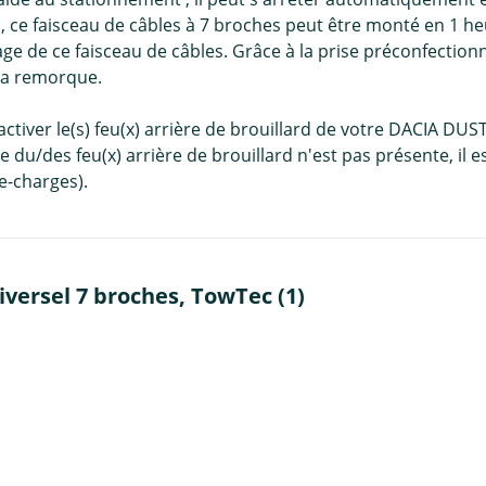
c, ce faisceau de câbles à 7 broches peut être monté en 1 h
age de ce faisceau de câbles. Grâce à la prise préconfectionn
 la remorque.
activer le(s) feu(x) arrière de brouillard de votre DACIA D
du/des feu(x) arrière de brouillard n'est pas présente, il e
e-charges).
versel 7 broches, TowTec (1)