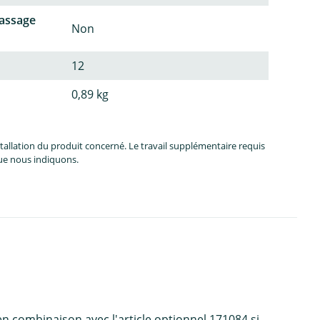
passage
Non
12
0,89 kg
allation du produit concerné. Le travail supplémentaire requis
que nous indiquons.
en combinaison avec l'article optionnel 171084 si