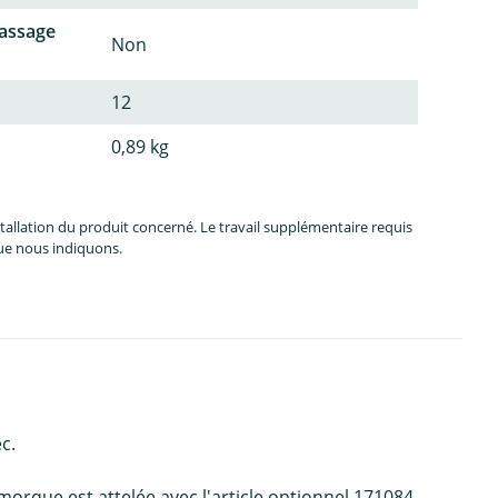
passage
Non
12
0,89 kg
allation du produit concerné. Le travail supplémentaire requis
que nous indiquons.
c.
morque est attelée avec l'article optionnel 171084.