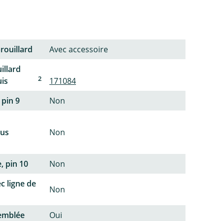
rouillard
Avec accessoire
illard
2
uis
171084
 pin 9
Non
lus
Non
, pin 10
Non
c ligne de
Non
semblée
Oui