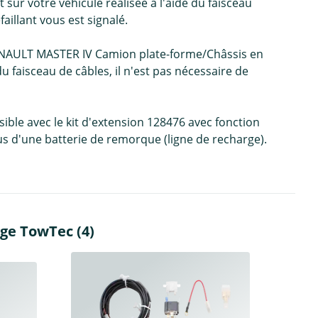
ur votre véhicule réalisée à l'aide du faisceau
illant vous est signalé.
 RENAULT MASTER IV Camion plate-forme/Châssis en
 faisceau de câbles, il n'est pas nécessaire de
ble avec le kit d'extension 128476 avec fonction
s d'une batterie de remorque (ligne de recharge).
age TowTec (4)