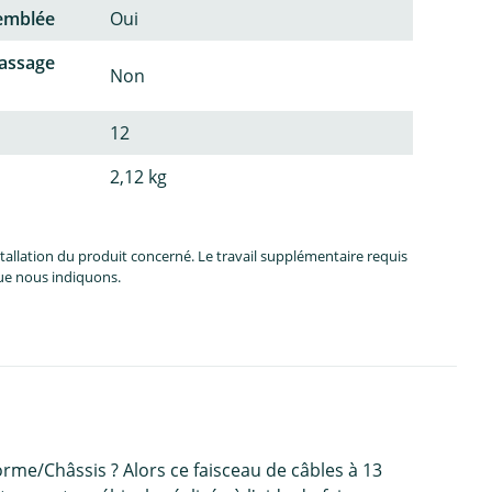
semblée
Oui
passage
Non
12
2,12 kg
allation du produit concerné. Le travail supplémentaire requis
que nous indiquons.
me/Châssis ? Alors ce faisceau de câbles à 13