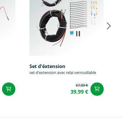
Set d'éxtension
set d'extension avec relai verrouillable
67,00 €
Ajouter au panier
Ajouter a
39,99 €