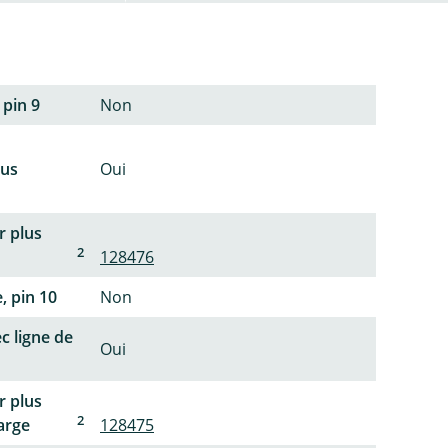
 pin 9
Non
lus
Oui
r plus
2
128476
, pin 10
Non
c ligne de
Oui
r plus
2
arge
128475