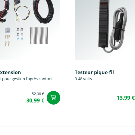
éxtension
Testeur pique-fil
i pour gestion l'après contact
3-48 volts
52,00 €
13,99 €
u panier
Ajouter au panier
30,99 €