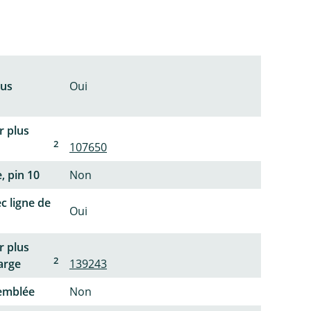
lus
Oui
r plus
2
107650
, pin 10
Non
c ligne de
Oui
r plus
2
arge
139243
semblée
Non