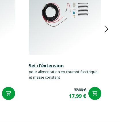
Set d'éxtension
pour alimentation en courant électrique
et masse constant
32,00 €
Ajouter au panier
Ajouter a
17,99 €