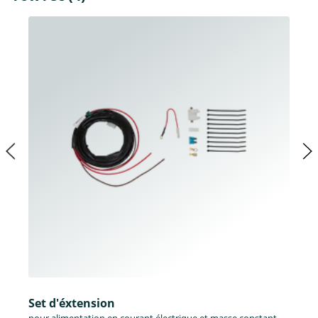
Set d'éxtension
pour alimentation en courant électrique et masse constant