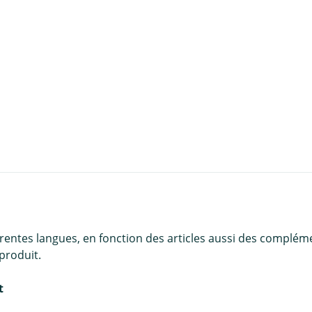
u panier
érentes langues, en fonction des articles aussi des complém
produit.
t