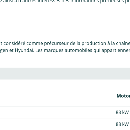
 ainsi à d'autres intéressés des informations précieuses po
est considéré comme précurseur de la production à la chaîn
en et Hyundai. Les marques automobiles qui appartiennent 
Motor
88 kW 
88 kW 