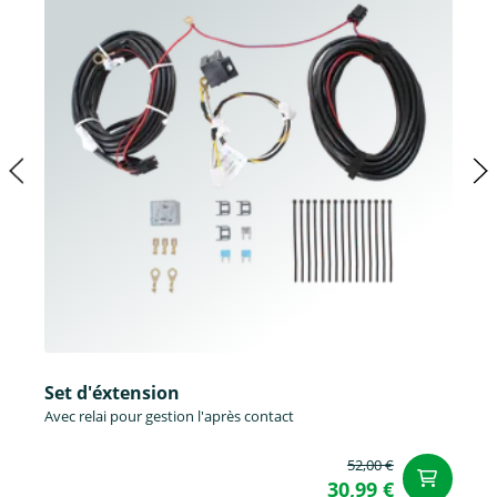
Set d'éxtension
Avec relai pour gestion l'après contact
52,00 €
Aj
30,99 €