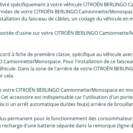
t livré spécifiquement à votre véhicule CITROËN BERLINGO C
onnées de votre CITROËN BERLINGO Camionnette/Monospace .
nstallation du faisceau de câbles, un codage du véhicule e
 montée d'usine sur votre CITROËN BERLINGO Camionnette/M
ccord à fiche de première classe, spécifique au véhicule ave
Camionnette/Monospace. Pour l'installation de ce faisceau 
re véhicule. Dans la zone de l'arrière de votre CITROËN BER
r cela.
rd de votre CITROËN BERLINGO Camionnette/Monospace en mod
 Cet accessoire est indispensable car l'utilisation d'un port
a si un arrêt automatique du/des feu(x) arrière de brouilla
plus permanent pour le fonctionnement des consommateurs é
la recharge d'une batterie séparée dans la remorque (ligne