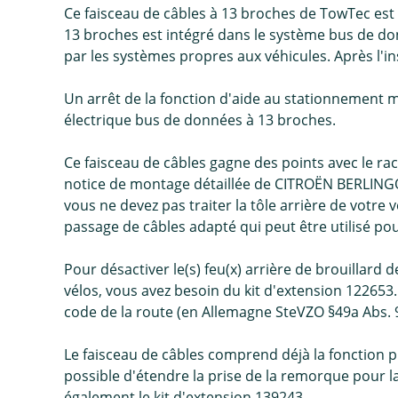
Ce faisceau de câbles à 13 broches de TowTec es
13 broches est intégré dans le système bus de d
par les systèmes propres aux véhicules. Après l'i
Un arrêt de la fonction d'aide au stationnement
électrique bus de données à 13 broches.
Ce faisceau de câbles gagne des points avec le ra
notice de montage détaillée de CITROËN BERLINGO 
vous ne devez pas traiter la tôle arrière de vot
passage de câbles adapté qui peut être utilisé pou
Pour désactiver le(s) feu(x) arrière de brouilla
vélos, vous avez besoin du kit d'extension 122653.
code de la route (en Allemagne SteVZO §49a Abs. 9
Le faisceau de câbles comprend déjà la fonction 
possible d'étendre la prise de la remorque pour 
également le kit d'extension 139243.