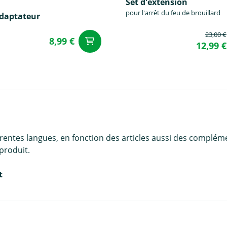
Set d'éxtension
pour l'arrêt du feu de brouillard
adaptateur
23,00 €
8,99 €
Ajouter au panier
u panier
12,99 €
érentes langues, en fonction des articles aussi des complém
produit.
t