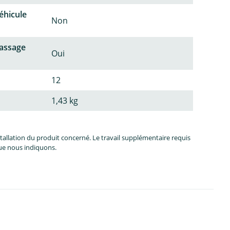
éhicule
Non
passage
Oui
12
1,43 kg
allation du produit concerné. Le travail supplémentaire requis
que nous indiquons.