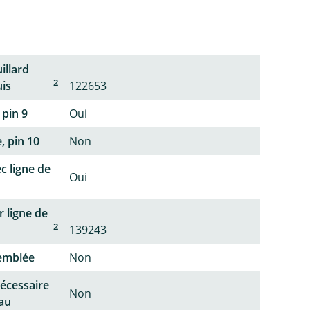
illard
2
uis
122653
 pin 9
Oui
, pin 10
Non
c ligne de
Oui
 ligne de
2
139243
semblée
Non
écessaire
Non
au