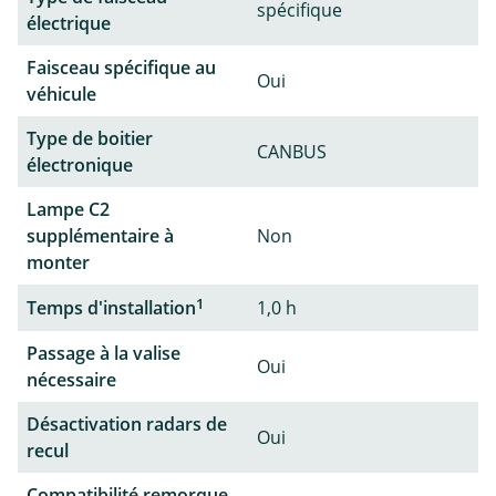
spécifique
électrique
Faisceau spécifique au
Oui
véhicule
Type de boitier
CANBUS
électronique
Lampe C2
supplémentaire à
Non
monter
1
Temps d'installation
1,0 h
Passage à la valise
Oui
nécessaire
Désactivation radars de
Oui
recul
Compatibilité remorque