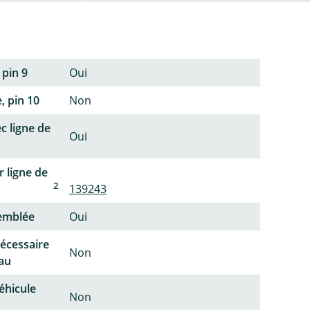
 pin 9
Oui
, pin 10
Non
c ligne de
Oui
 ligne de
2
139243
semblée
Oui
écessaire
Non
au
éhicule
Non