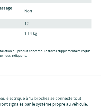
passage
Non
12
1,14 kg
allation du produit concerné. Le travail supplémentaire requis
que nous indiquons.
ceau électrique à 13 broches se connecte tout
ont signalés par le système propre au véhicule.