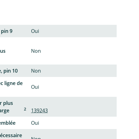
 pin 9
Oui
lus
Non
, pin 10
Non
c ligne de
Oui
r plus
2
arge
139243
semblée
Oui
écessaire