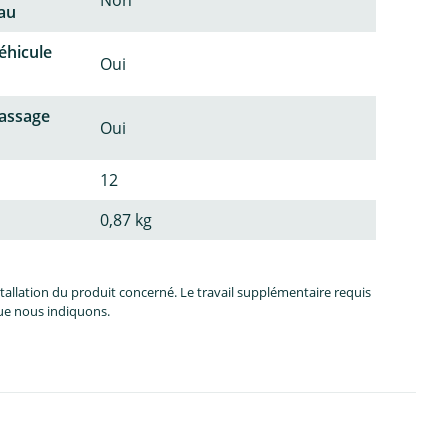
Non
au
éhicule
Oui
passage
Oui
12
0,87 kg
allation du produit concerné. Le travail supplémentaire requis
que nous indiquons.