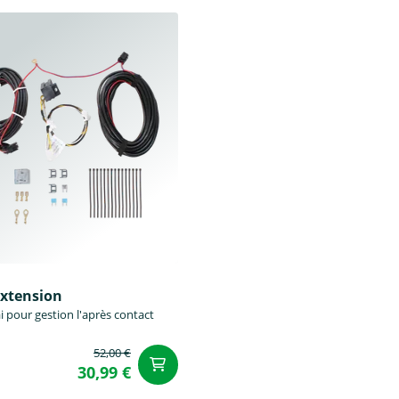
éxtension
i pour gestion l'après contact
52,00 €
u panier
Ajouter au panier
30,99 €