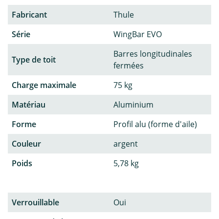
Fabricant
Thule
Série
WingBar EVO
Barres longitudinales
Type de toit
fermées
Charge maximale
75 kg
Matériau
Aluminium
Forme
Profil alu (forme d'aile)
Couleur
argent
Poids
5,78 kg
Verrouillable
Oui