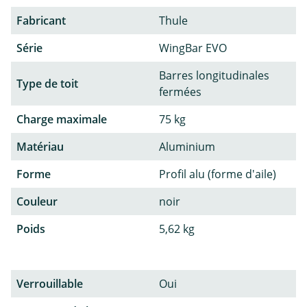
Fabricant
Thule
Série
WingBar EVO
Barres longitudinales
Type de toit
fermées
Charge maximale
75 kg
Matériau
Aluminium
Forme
Profil alu (forme d'aile)
Couleur
noir
Poids
5,62 kg
Verrouillable
Oui