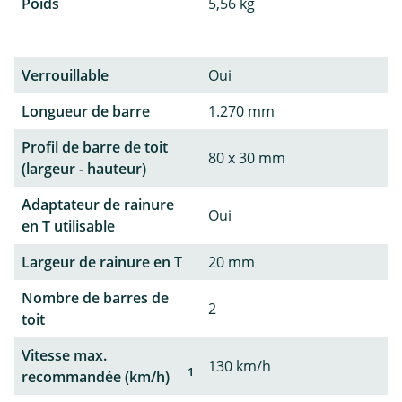
Poids
5,56 kg
Verrouillable
Oui
Longueur de barre
1.270 mm
Profil de barre de toit
80 x 30 mm
(largeur - hauteur)
Adaptateur de rainure
Oui
en T utilisable
Largeur de rainure en T
20 mm
Nombre de barres de
2
toit
Vitesse max.
130 km/h
1
recommandée (km/h)