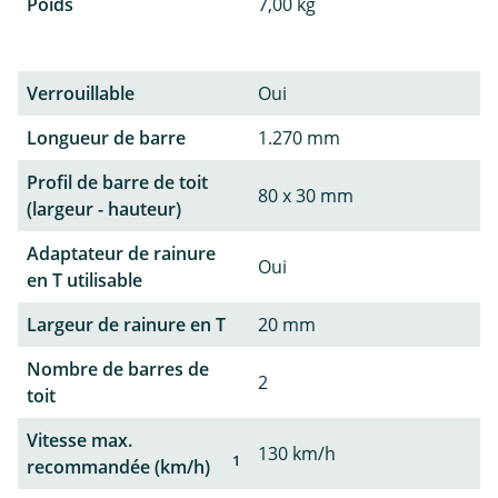
Poids
7,00 kg
Verrouillable
Oui
Longueur de barre
1.270 mm
Profil de barre de toit
80 x 30 mm
(largeur - hauteur)
Adaptateur de rainure
Oui
en T utilisable
Largeur de rainure en T
20 mm
Nombre de barres de
2
toit
Vitesse max.
130 km/h
1
recommandée (km/h)