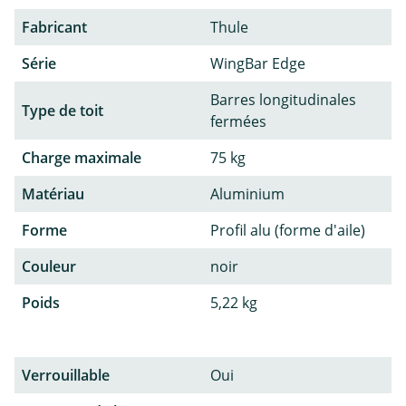
Fabricant
Thule
Série
WingBar Edge
Barres longitudinales
Type de toit
fermées
Charge maximale
75 kg
Matériau
Aluminium
Forme
Profil alu (forme d'aile)
Couleur
noir
Poids
5,22 kg
Verrouillable
Oui