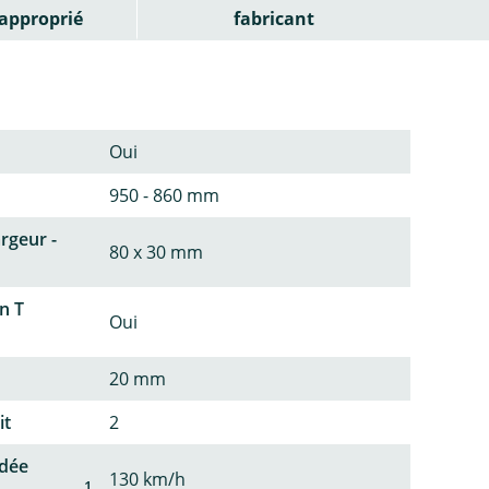
approprié
fabricant
Oui
950 - 860 mm
argeur -
80 x 30 mm
n T
Oui
20 mm
it
2
dée
130 km/h
1