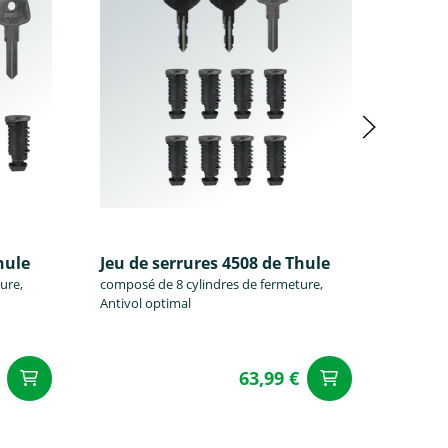
hule
Jeu de serrures 4508 de Thule
Jeu de
ure,
composé de 8 cylindres de fermeture,
composé
Antivol optimal
Antivol
63,99 €
Ajouter au panier
Ajouter a