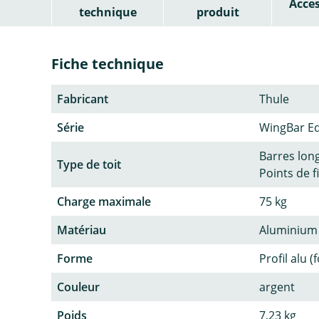
Acces
technique
produit
Fiche technique
Fabricant
Thule
Série
WingBar E
Barres lon
Type de toit
Points de f
Charge maximale
75 kg
Matériau
Aluminium
Forme
Profil alu (
Couleur
argent
Poids
7,23 kg